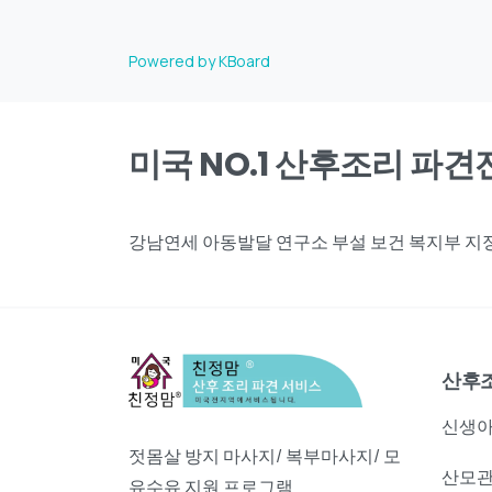
Powered by KBoard
미국 NO.1 산후조리 파
강남연세 아동발달 연구소 부설 보건 복지부 지정,
산후
신생아
젓몸살 방지 마사지/ 복부마사지/ 모
산모관
유수유 지원 프로그램