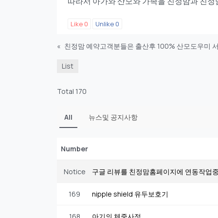
따라서 아가와 산모와 가족을 친정맘과 친정
Like
0
Unlike
0
«
친정맘 예약고객분들은 출산후 100% 산모도우미 
List
Total 170
All
뉴스및 공지사항
Number
Notice
구글 리뷰를 친정맘홈페이지에 연동작업
169
nipple shield 유두보호기
168
아기의 체중사정