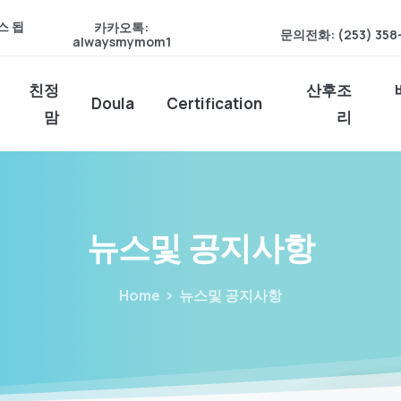
스 됩
카카오톡:
문의전화: (253) 358
alwaysmymom1
친정
산후조
Doula
Certification
맘
리
뉴스및
공지사항
Home
뉴스및 공지사항