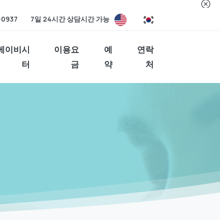
-0937
7일 24시간 상담시간 가능
베이비시
이용요
예
연락
터
금
약
처