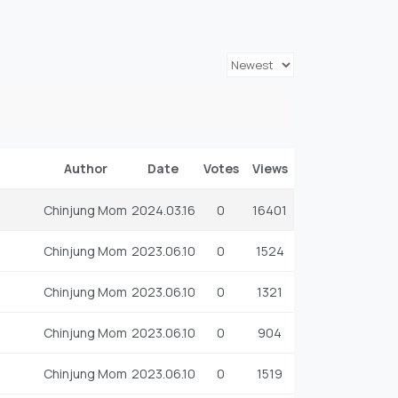
Author
Date
Votes
Views
Chinjung Mom
2024.03.16
0
16401
Chinjung Mom
2023.06.10
0
1524
Chinjung Mom
2023.06.10
0
1321
Chinjung Mom
2023.06.10
0
904
Chinjung Mom
2023.06.10
0
1519