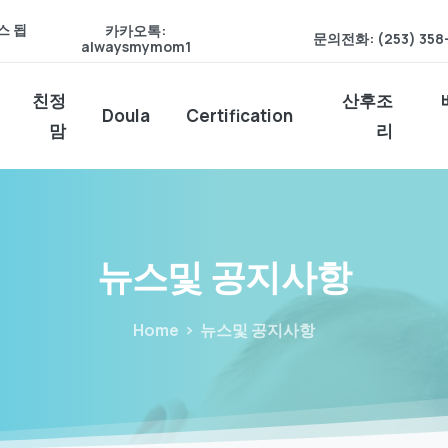
스 됩
카카오톡:
문의전화: (253) 358
alwaysmymom1
친정
산후조
Doula
Certification
맘
리
뉴스및
공지사항
Home
뉴스및 공지사항