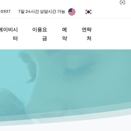
-0937
7일 24시간 상담시간 가능
베이비시
이용요
예
연락
터
금
약
처