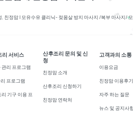
 친정맘 | 모유수유 클리닉- 젖몸살 방지 마사지 /복부 마사지/
산후조리 문의 및 신
조리 서비스
고객과의 소통
청
 관리 프로그램
이용요금
친정맘 소개
리 프로그램
친정맘 이용후
산후조리 신청하기
조리 기구 이용 프
자주 하는 질문
친정맘 연락처
램
뉴스 및 공지사