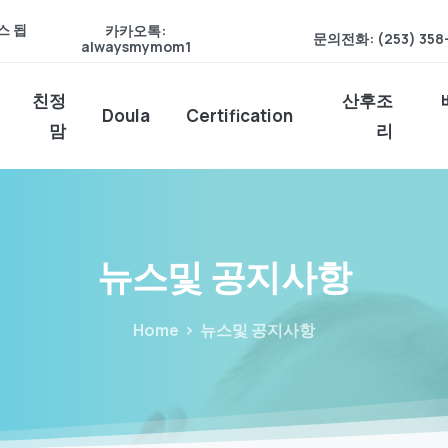
스 됩
카카오톡:
문의전화: (253) 358
alwaysmymom1
친정
산후조
Doula
Certification
맘
리
뉴스및
공지사항
Home
뉴스및 공지사항