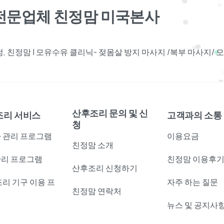
견전문업체 친정맘 미국본사
 친정맘 | 모유수유 클리닉- 젖몸살 방지 마사지 /복부 마사지/
산후조리 문의 및 신
조리 서비스
고객과의 소통
청
 관리 프로그램
이용요금
친정맘 소개
리 프로그램
친정맘 이용후
산후조리 신청하기
조리 기구 이용 프
자주 하는 질문
친정맘 연락처
램
뉴스 및 공지사