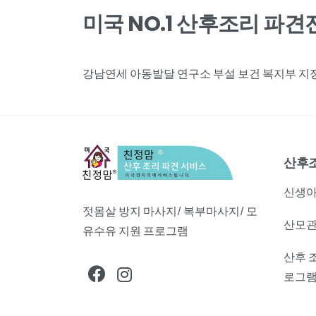
미국 NO.1 산후조리 파
강남연세 아동발달 연구소 부설 보건 복지부 지정,
산후
신생아
젓몸살 방지 마사지/ 복부마사지/ 모
산모관
유수유 지원 프로그램
산후 
로그