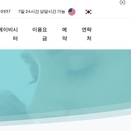
-0937
7일 24시간 상담시간 가능
베이비시
이용요
예
연락
터
금
약
처