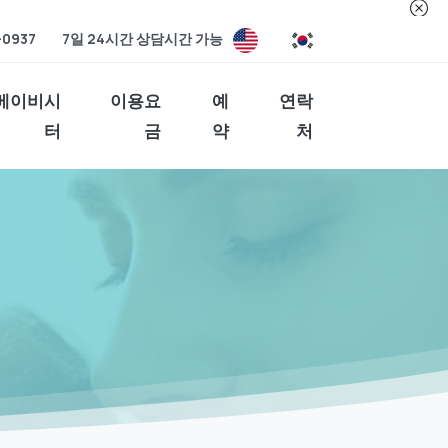
-0937
7일 24시간 상담시간 가능
베이비시
이용요
예
연락
터
금
약
처