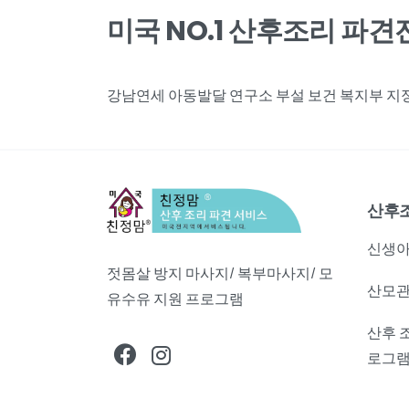
미국 NO.1 산후조리 파
강남연세 아동발달 연구소 부설 보건 복지부 지정,
산후
신생아
젓몸살 방지 마사지/ 복부마사지/ 모
산모관
유수유 지원 프로그램
산후 
로그