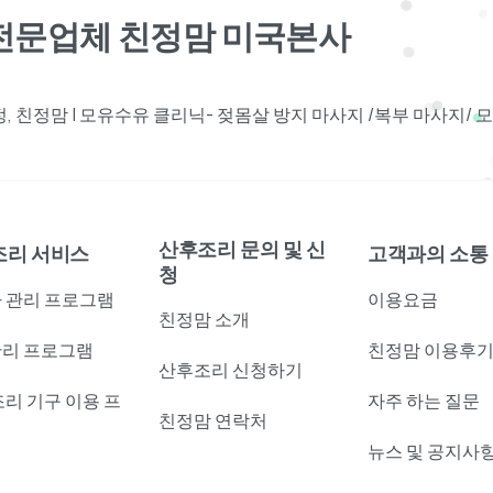
견전문업체 친정맘 미국본사
 친정맘 | 모유수유 클리닉- 젖몸살 방지 마사지 /복부 마사지/
산후조리 문의 및 신
조리 서비스
고객과의 소통
청
 관리 프로그램
이용요금
친정맘 소개
리 프로그램
친정맘 이용후
산후조리 신청하기
조리 기구 이용 프
자주 하는 질문
친정맘 연락처
램
뉴스 및 공지사