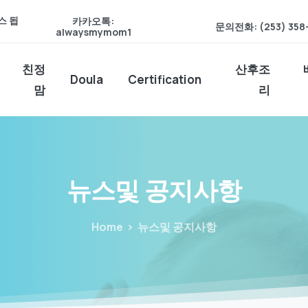
스 됩
카카오톡:
문의전화: (253) 358
alwaysmymom1
친정
산후조
Doula
Certification
맘
리
뉴스및
공지사항
Home
뉴스및 공지사항