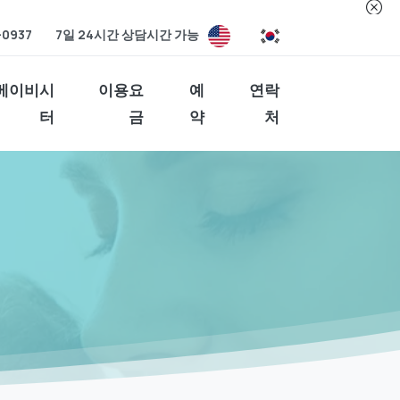
-0937
7일 24시간 상담시간 가능
베이비시
이용요
예
연락
터
금
약
처