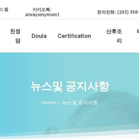
스 됩
카카오톡:
문의전화: (253) 358
alwaysmymom1
친정
산후조
Doula
Certification
맘
리
뉴스및
공지사항
Home
뉴스및 공지사항