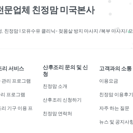
견전문업체 친정맘 미국본사
 친정맘 | 모유수유 클리닉- 젖몸살 방지 마사지 /복부 마사지/
산후조리 문의 및 신
조리 서비스
고객과의 소통
청
 관리 프로그램
이용요금
친정맘 소개
리 프로그램
친정맘 이용후
산후조리 신청하기
조리 기구 이용 프
자주 하는 질문
친정맘 연락처
램
뉴스 및 공지사