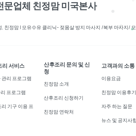
견전문업체 친정맘 미국본사
 친정맘 | 모유수유 클리닉- 젖몸살 방지 마사지 /복부 마사지/
산후조리 문의 및 신
조리 서비스
고객과의 소통
청
 관리 프로그램
이용요금
친정맘 소개
리 프로그램
친정맘 이용후
산후조리 신청하기
조리 기구 이용 프
자주 하는 질문
친정맘 연락처
램
뉴스 및 공지사