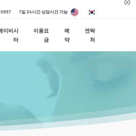
-0937
7일 24시간 상담시간 가능
베이비시
이용요
예
연락
터
금
약
처