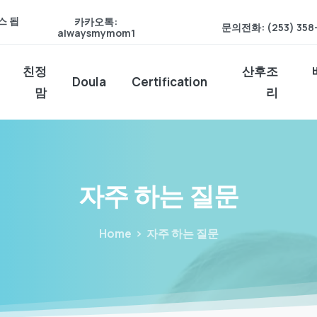
스 됩
카카오톡:
문의전화: (253) 358
alwaysmymom1
친정
산후조
Doula
Certification
맘
리
자주
하는
질문
Home
자주 하는 질문