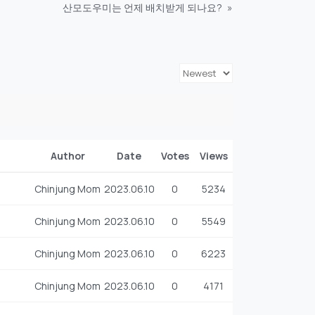
산모도우미는 언제 배치받게 되나요?
»
Author
Date
Votes
Views
Chinjung Mom
2023.06.10
0
5234
Chinjung Mom
2023.06.10
0
5549
Chinjung Mom
2023.06.10
0
6223
Chinjung Mom
2023.06.10
0
4171