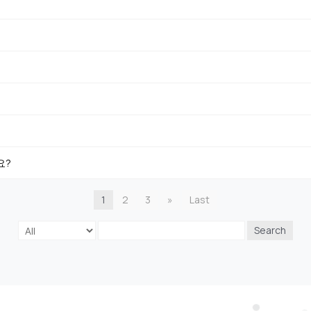
요?
1
2
3
»
Last
Search