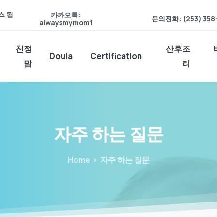
스 됩
카카오톡:
문의전화: (253) 358
alwaysmymom1
친정
산후조
Doula
Certification
맘
리
자주
하는
질문
Home
자주 하는 질문