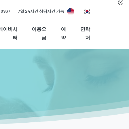
-0937
7일 24시간 상담시간 가능
베이비시
이용요
예
연락
터
금
약
처