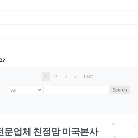
요?
1
2
3
»
Last
Search
견전문업체 친정맘 미국본사