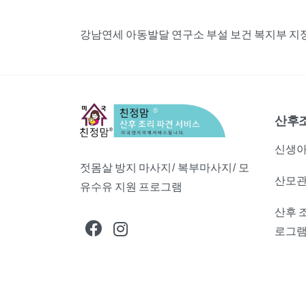
강남연세 아동발달 연구소 부설 보건 복지부 지정,
산후
신생아
젓몸살 방지 마사지/ 복부마사지/ 모
산모관
유수유 지원 프로그램
산후 
로그