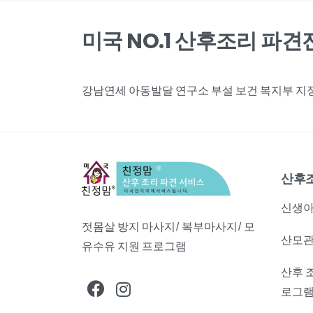
미국 NO.1 산후조리 파
강남연세 아동발달 연구소 부설 보건 복지부 지정,
산후
신생아
젓몸살 방지 마사지/ 복부마사지/ 모
산모관
유수유 지원 프로그램
산후 
로그