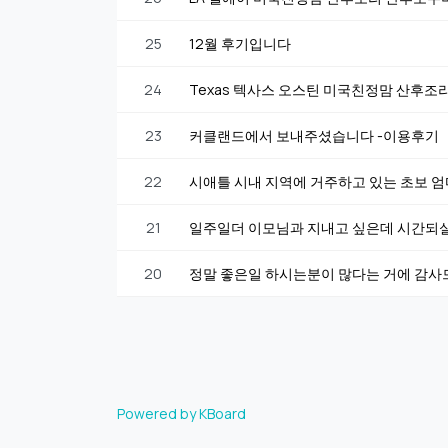
25
12월 후기입니다
24
Texas 텍사스 오스틴 미국친정맘 산후조
23
커클랜드에서 보내주셨습니다 -이용후기
22
시애틀 시내 지역에 거주하고 있는 초보 엄마
21
일주일더 이모님과 지내고 싶은데 시간되실
20
정말 좋은일 하시는분이 많다는 거에 감
Powered by KBoard