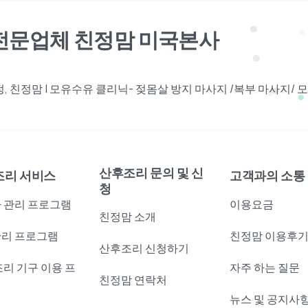
견전문업체 친정맘 미국본사
 친정맘 | 모유수유 클리닉- 젖몸살 방지 마사지 /복부 마사지/
산후조리 문의 및 신
조리 서비스
고객과의 소통
청
 관리 프로그램
이용요금
친정맘 소개
리 프로그램
친정맘 이용후
산후조리 신청하기
조리 기구 이용 프
자주 하는 질문
친정맘 연락처
램
뉴스 및 공지사