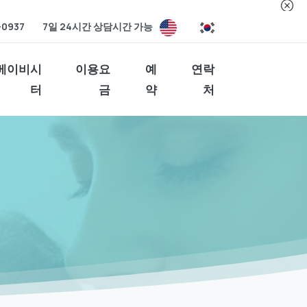
-0937
7일 24시간 상담시간 가능
베이비시
이용요
예
연락
터
금
약
처