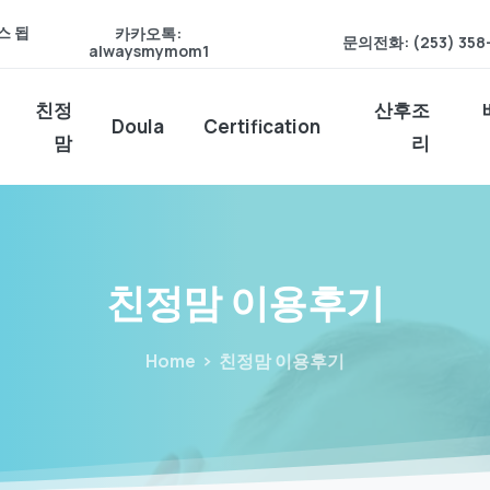
스 됩
카카오톡:
문의전화: (253) 358
alwaysmymom1
친정
산후조
Doula
Certification
맘
리
친정맘
이용후기
Home
친정맘 이용후기