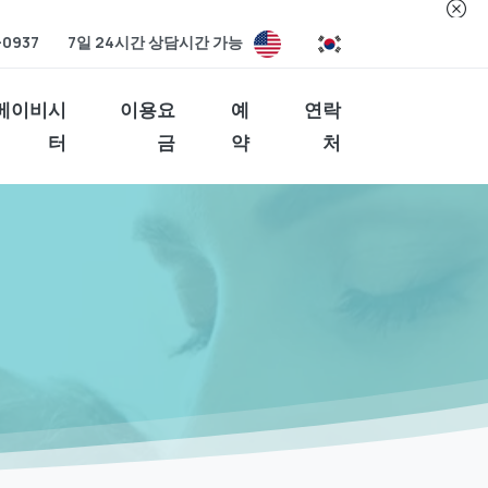
-0937
7일 24시간 상담시간 가능
베이비시
이용요
예
연락
터
금
약
처