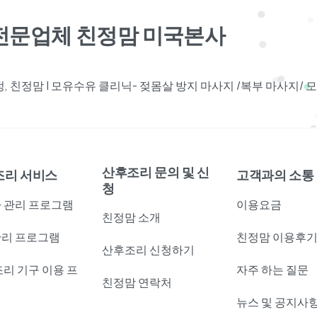
견전문업체 친정맘 미국본사
 친정맘 | 모유수유 클리닉- 젖몸살 방지 마사지 /복부 마사지/
산후조리 문의 및 신
조리 서비스
고객과의 소통
청
 관리 프로그램
이용요금
친정맘 소개
리 프로그램
친정맘 이용후
산후조리 신청하기
조리 기구 이용 프
자주 하는 질문
친정맘 연락처
램
뉴스 및 공지사