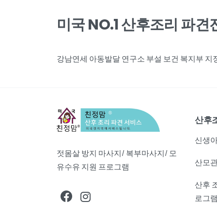
미국 NO.1 산후조리 파
강남연세 아동발달 연구소 부설 보건 복지부 지정,
산후
신생아
젓몸살 방지 마사지/ 복부마사지/ 모
산모관
유수유 지원 프로그램
산후 
로그