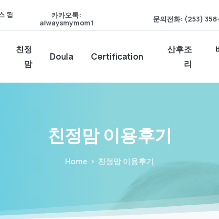
스 됩
카카오톡:
문의전화: (253) 358
alwaysmymom1
친정
산후조
Doula
Certification
맘
리
친정맘
이용후기
Home
친정맘 이용후기